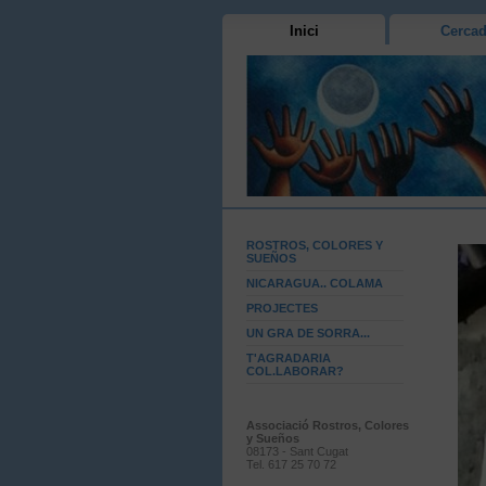
Inici
Cercad
ROSTROS, COLORES Y
SUEÑOS
NICARAGUA.. COLAMA
PROJECTES
UN GRA DE SORRA...
T'AGRADARIA
COL.LABORAR?
Associació Rostros, Colores
y Sueños
08173 - Sant Cugat
Tel. 617 25 70 72