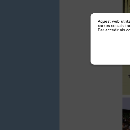
Aquest web utilit
xarxes socials i an
Per accedir als co