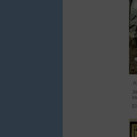
A
Jo
in
El